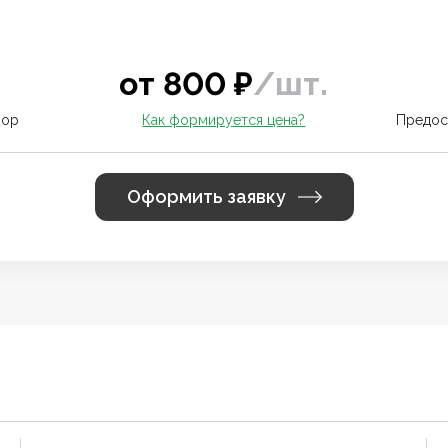
от
800
₽
/
шт.
вор
Как формируется цена?
Предос
Оформить заявку