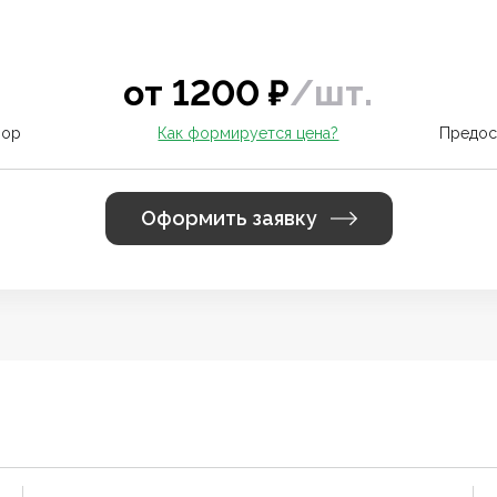
от
1200
₽
/
шт.
вор
Как формируется цена?
Предос
Оформить заявку