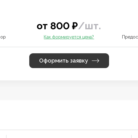
от
800
₽
/
шт.
вор
Как формируется цена?
Предос
Оформить заявку