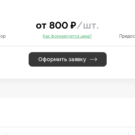
от
800
₽
/
шт.
вор
Как формируется цена?
Предос
Оформить заявку