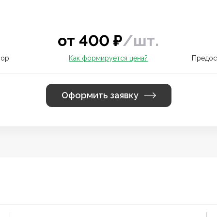
от
400
₽
/
шт.
вор
Как формируется цена?
Предос
Оформить заявку