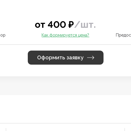
от
400
₽
/
шт.
вор
Как формируется цена?
Предос
Оформить заявку