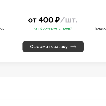
от
400
₽
/
шт.
вор
Как формируется цена?
Предос
Оформить заявку