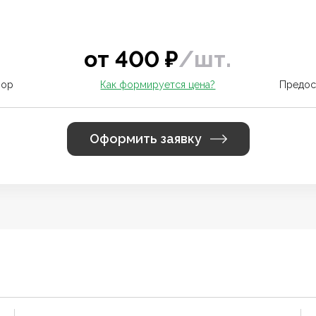
от
400
₽
/
шт.
вор
Как формируется цена?
Предос
Оформить заявку