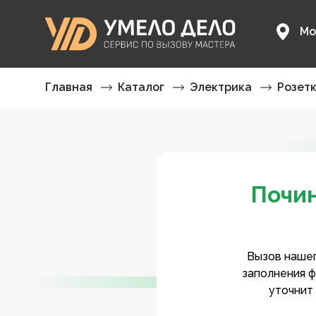
Мо
Главная
Каталог
Электрика
Розет
Почин
Вызов нашег
заполнения ф
уточнит