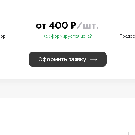
от
400
₽
/
шт.
вор
Как формируется цена?
Предос
Оформить заявку