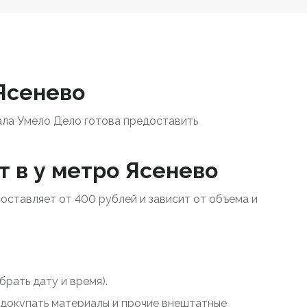
 Ясенево
ала Умело Дело готова предоставить
т в у метро Ясенево
составляет от 400 рублей и зависит от объема и
рать дату и время).
у докупать материалы и прочие внештатные