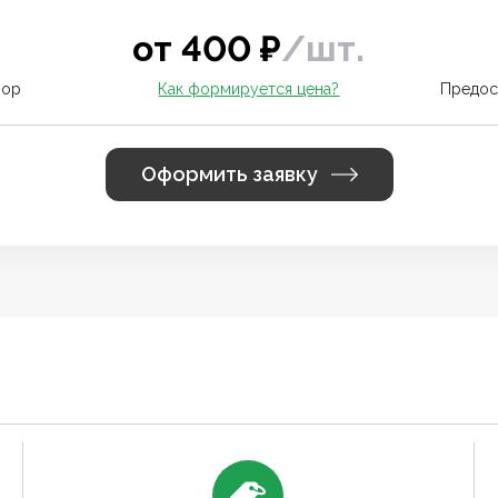
от
400
₽
/
шт.
вор
Как формируется цена?
Предос
Оформить заявку