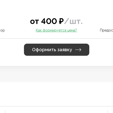
от
400
₽
/
шт.
вор
Как формируется цена?
Предос
Оформить заявку