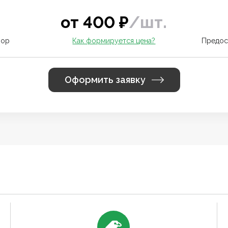
от
400
₽
/
шт.
вор
Как формируется цена?
Предос
Оформить заявку