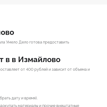
лово
ала Умело Дело готова предоставить
т в в Измайлово
составляет от 400 рублей и зависит от объема и
рать дату и время).
у докупать материалы и прочие внештатные