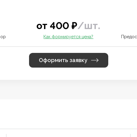
от
400
₽
/
шт.
вор
Как формируется цена?
Предос
Оформить заявку