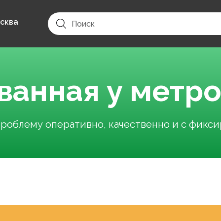
сква
 ванная у метр
облему оперативно, качественно и с фикс