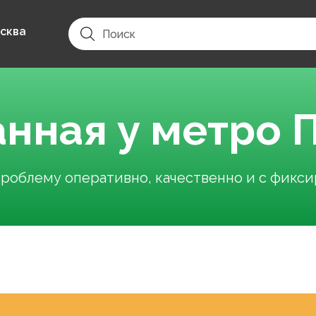
сква
анная у метро
облему оперативно, качественно и с фикс