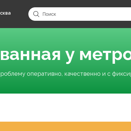
сква
 ванная у метр
облему оперативно, качественно и с фикс