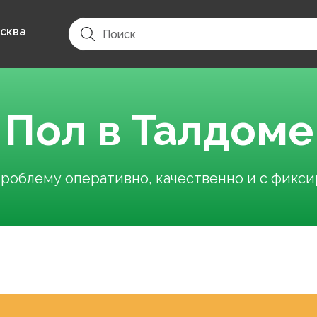
сква
Пол в Талдоме
облему оперативно, качественно и с фикс