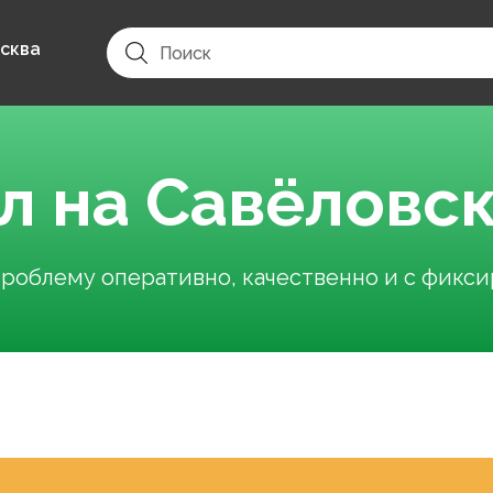
сква
л на Савёловс
облему оперативно, качественно и с фикс