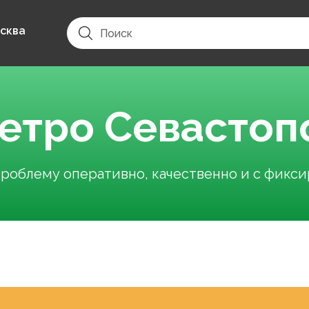
сква
метро Севастоп
облему оперативно, качественно и с фикс