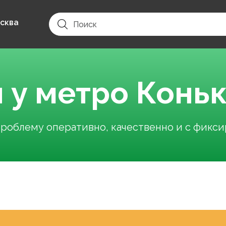
сква
 у метро Конь
облему оперативно, качественно и с фикс