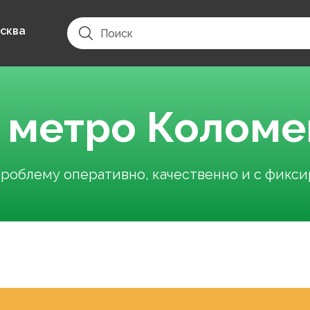
сква
у метро Коломе
облему оперативно, качественно и с фикс