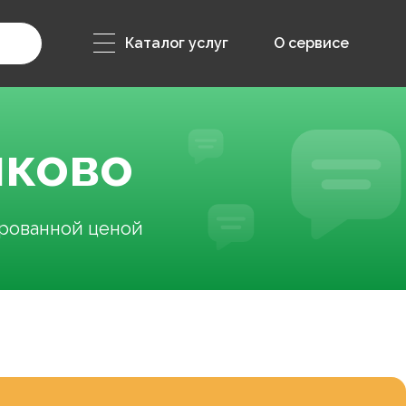
Каталог услуг
О сервисе
иково
ированной ценой