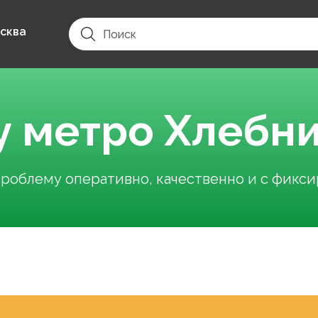
сква
у метро Хлебн
облему оперативно, качественно и с фикс