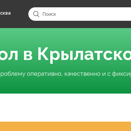
сква
ол в Крылатск
облему оперативно, качественно и с фикс