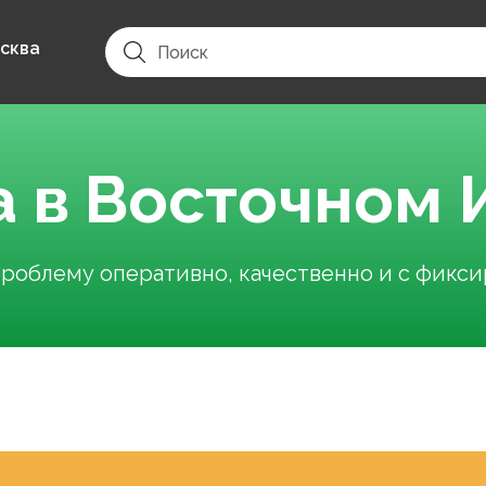
сква
а в Восточном 
облему оперативно, качественно и с фикс