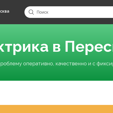
сква
ктрика в Перес
облему оперативно, качественно и с фикс