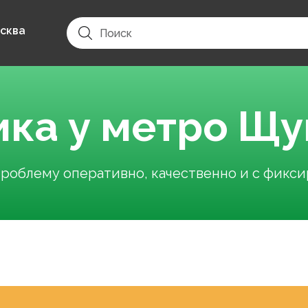
сква
ика у метро Щу
облему оперативно, качественно и с фикс