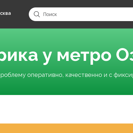
сква
рика у метро О
облему оперативно, качественно и с фикс